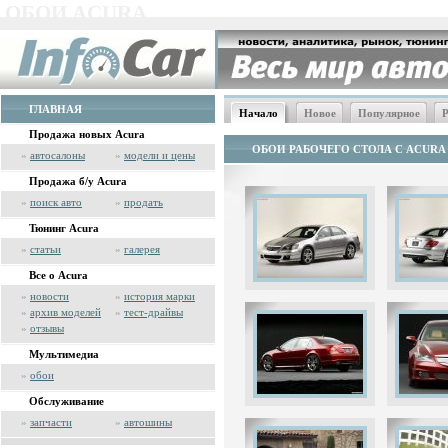
ОБОИ ACURA
ГЛАВНАЯ
Начало
Новое
Популярное
Р
Продажа новых Acura
ОБОИ РАБОЧЕГО СТОЛА С ACURA
»
автосалоны
»
модели и цены
Продажа б/у Acura
»
поиск авто
»
продать
Тюнинг Acura
»
статьи
»
галерея
Все о Acura
»
новости
»
история марки
»
архив моделей
»
тест-драйвы
»
отзывы
Мультимедиа
»
обои
Обслуживание
»
запчасти
»
автошины