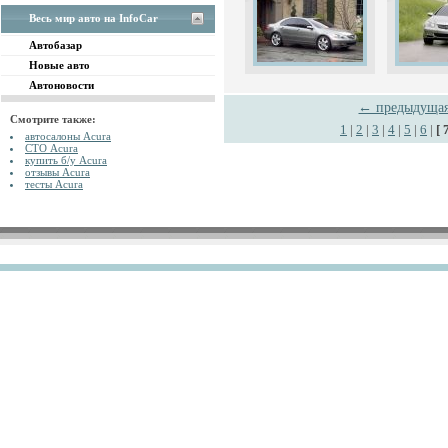
Весь мир авто на InfoCar
Автобазар
Новые авто
Автоновости
← предыдуща
Смотрите также:
1
|
2
|
3
|
4
|
5
|
6
|
[ 
автосалоны Acura
СТО Acura
купить б/у Acura
отзывы Acura
тесты Acura