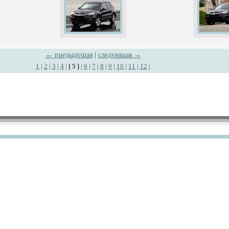
← предыдущая
|
следующая →
1
|
2
|
3
|
4
|
[ 5 ]
|
6
|
7
|
8
|
9
|
10
|
11
|
12
|