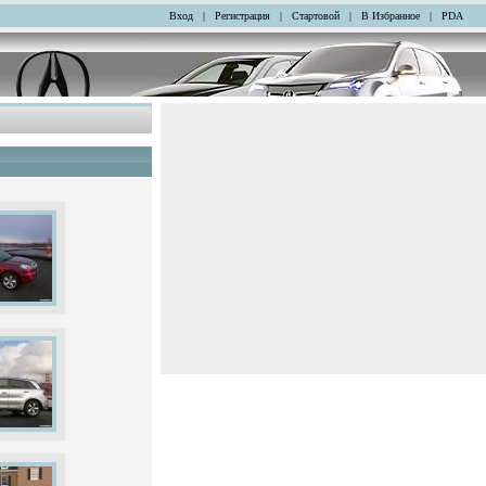
Вход
|
Регистрация
|
Стартовой
|
В Избранное
|
PDA