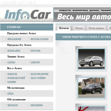
ОБОИ ACURA
ГЛАВНАЯ
Начало
Новое
Популярное
Р
Продажа новых Acura
ОБОИ РАБОЧЕГО СТОЛА С ACURA
»
автосалоны
»
модели и цены
Продажа б/у Acura
»
поиск авто
»
продать
Тюнинг Acura
»
статьи
»
галерея
Все о Acura
»
новости
»
история марки
»
архив моделей
»
тест-драйвы
»
отзывы
Мультимедиа
»
обои
Обслуживание
»
запчасти
»
автошины