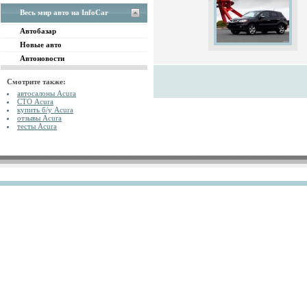
Весь мир авто на InfoCar
Автобазар
Новые авто
Автоновости
Смотрите также:
автосалоны Acura
СТО Acura
купить б/у Acura
отзывы Acura
тесты Acura