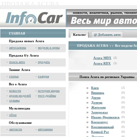
ПРОДАЖА ACURA
ГЛАВНАЯ
Каталог
@
Добавить авто
Продажа новых Acura
ПРОДАЖА ACURA
: : Все модели A
»
автосалоны
»
модели и цены
Продажа б/у Acura
Acura MDX
(
2
)
»
поиск авто
»
продать
Acura RDX
(
1
)
Тюнинг Acura
»
статьи
»
галерея
Поиск Acura по регионам Украины
Все о Acura
Киев
(2)
»
новости
»
история марки
Винница
(0)
»
архив моделей
»
тест-драйвы
Днепр
(0)
»
отзывы
Донецк
(0)
Житомир
(0)
Мультимедиа
Запорожье
(0)
»
обои
Ивано-Франковск
(0)
Кременчуг
(0)
Обслуживание
Кропивницкий
(0)
»
запчасти
»
автошины
Кривой Рог
(0)
Луганск
(0)