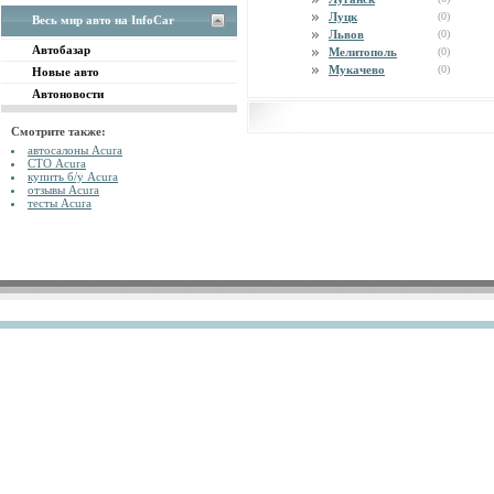
Луцк
(0)
Весь мир авто на InfoCar
Львов
(0)
Автобазар
Мелитополь
(0)
Мукачево
(0)
Новые авто
Автоновости
Смотрите также:
автосалоны Acura
СТО Acura
купить б/у Acura
отзывы Acura
тесты Acura