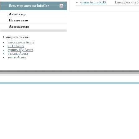
отзыв Acura RDX
Внедорожник 5
Весь мир авто на InfoCar
Автобазар
Новые авто
Автоновости
Смотрите также:
автосалоны Acura
СТО Acura
купить б/у Acura
отзывы Acura
тесты Acura