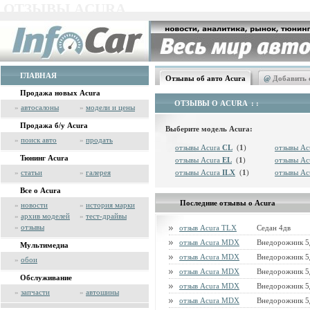
ОТЗЫВЫ ACURA
ГЛАВНАЯ
Отзывы об авто Acura
@
Добавить 
Продажа новых Acura
ОТЗЫВЫ О ACURA
: :
»
автосалоны
»
модели и цены
Продажа б/у Acura
Выберите модель Acura:
»
поиск авто
»
продать
отзывы Acura
CL
(
1
)
отзывы Ac
Тюнинг Acura
отзывы Acura
EL
(
1
)
отзывы Ac
»
статьи
»
галерея
отзывы Acura
ILX
(
1
)
отзывы Ac
Все о Acura
Последние отзывы о Acura
»
новости
»
история марки
»
архив моделей
»
тест-драйвы
»
отзывы
отзыв Acura TLX
Седан 4дв
отзыв Acura MDX
Внедорожник 5
Мультимедиа
отзыв Acura MDX
Внедорожник 5
»
обои
отзыв Acura MDX
Внедорожник 5
Обслуживание
отзыв Acura MDX
Внедорожник 5
»
запчасти
»
автошины
отзыв Acura MDX
Внедорожник 5