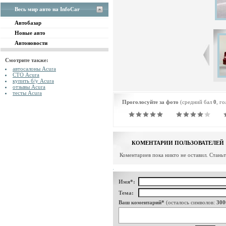
Весь мир авто на InfoCar
Автобазар
Новые авто
Автоновости
Смотрите также:
автосалоны Acura
СТО Acura
купить б/у Acura
отзывы Acura
тесты Acura
Проголосуйте за фото
(средний бал
0
, г
КОМЕНТАРИИ ПОЛЬЗОВАТЕЛЕЙ
Коментариев пока никто не оставил. Стань
Имя*:
Тема:
Ваш коментарий*
(осталось символов:
300