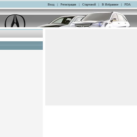
Вход
|
Регистрация
|
Стартовой
|
В Избранное
|
PDA