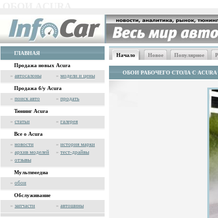
ОБОИ ACURA
ГЛАВНАЯ
Начало
Новое
Популярное
Р
Продажа новых Acura
ОБОИ РАБОЧЕГО СТОЛА С ACURA
»
автосалоны
»
модели и цены
Продажа б/у Acura
»
поиск авто
»
продать
Тюнинг Acura
»
статьи
»
галерея
Все о Acura
»
новости
»
история марки
»
архив моделей
»
тест-драйвы
»
отзывы
Мультимедиа
»
обои
Обслуживание
»
запчасти
»
автошины