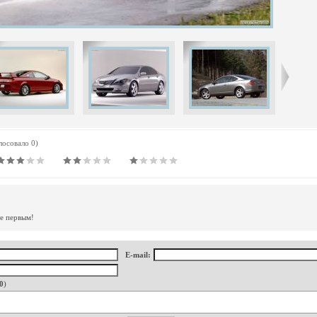
олосовало 0)
те первым!
E-mail:
0
)