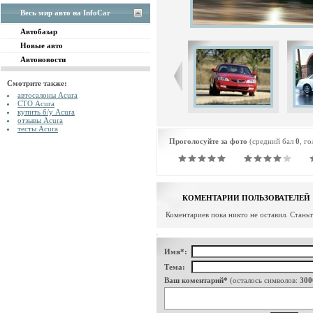
Весь мир авто на InfoCar
Автобазар
Новые авто
Автоновости
Смотрите также:
автосалоны Acura
СТО Acura
купить б/у Acura
отзывы Acura
тесты Acura
Проголосуйте за фото
(средний бал
0
, г
КОМЕНТАРИИ ПОЛЬЗОВАТЕЛЕЙ
Коментариев пока никто не оставил. Стань
Имя*:
Тема:
Ваш коментарий*
(осталось символов:
300