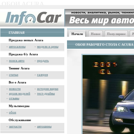
ОБОИ ACURA
ГЛАВНАЯ
Начало
Новое
Популярное
Р
Продажа новых Acura
ОБОИ РАБОЧЕГО СТОЛА С ACURA
»
автосалоны
»
модели и цены
Продажа б/у Acura
»
поиск авто
»
продать
Тюнинг Acura
»
статьи
»
галерея
Все о Acura
»
новости
»
история марки
»
архив моделей
»
тест-драйвы
»
отзывы
Мультимедиа
»
обои
Обслуживание
»
запчасти
»
автошины