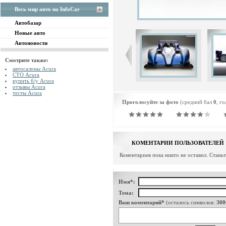
Весь мир авто на InfoCar
Автобазар
Новые авто
Автоновости
Смотрите также:
автосалоны Acura
СТО Acura
купить б/у Acura
отзывы Acura
тесты Acura
Проголосуйте за фото
(средний бал
0
, г
КОМЕНТАРИИ ПОЛЬЗОВАТЕЛЕЙ
Коментариев пока никто не оставил. Стань
Имя*:
Тема:
Ваш коментарий*
(осталось символов:
300