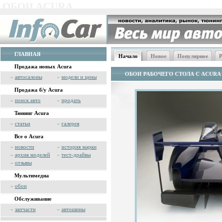
ОБОИ ACURA
ГЛАВНАЯ
Начало
Новое
Популярное
Р
Продажа новых Acura
ОБОИ РАБОЧЕГО СТОЛА С ACURA
»
автосалоны
»
модели и цены
Продажа б/у Acura
»
поиск авто
»
продать
Тюнинг Acura
»
статьи
»
галерея
Все о Acura
»
новости
»
история марки
»
архив моделей
»
тест-драйвы
»
отзывы
Мультимедиа
»
обои
Обслуживание
»
запчасти
»
автошины