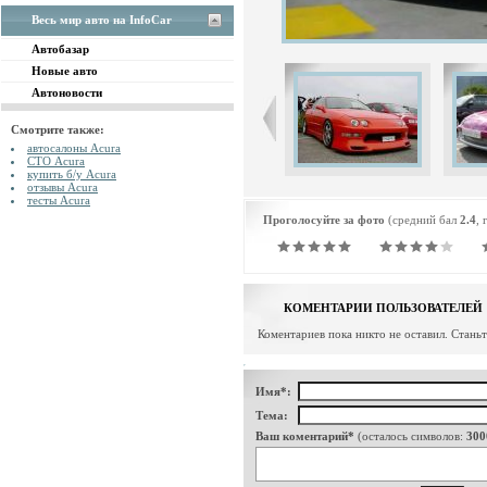
Весь мир авто на InfoCar
Автобазар
Новые авто
Автоновости
Смотрите также:
автосалоны Acura
СТО Acura
купить б/у Acura
отзывы Acura
тесты Acura
Проголосуйте за фото
(средний бал
2.4
, 
КОМЕНТАРИИ ПОЛЬЗОВАТЕЛЕЙ
Коментариев пока никто не оставил. Стань
Имя*:
Тема:
Ваш коментарий*
(осталось символов:
300