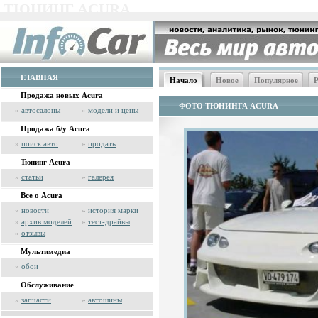
ТЮНИНГ ACURA
ГЛАВНАЯ
Начало
Новое
Популярное
Р
Продажа новых Acura
ФОТО ТЮНИНГА ACURA
»
автосалоны
»
модели и цены
Продажа б/у Acura
»
поиск авто
»
продать
Тюнинг Acura
»
статьи
»
галерея
Все о Acura
»
новости
»
история марки
»
архив моделей
»
тест-драйвы
»
отзывы
Мультимедиа
»
обои
Обслуживание
»
запчасти
»
автошины