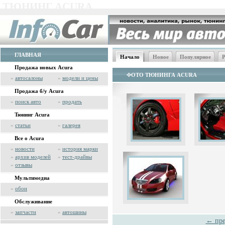
ТЮНИНГ ACURA
ГЛАВНАЯ
Начало
Новое
Популярное
Р
Продажа новых Acura
ФОТО ТЮНИНГА ACURA
»
автосалоны
»
модели и цены
Продажа б/у Acura
»
поиск авто
»
продать
Тюнинг Acura
»
статьи
»
галерея
Все о Acura
»
новости
»
история марки
»
архив моделей
»
тест-драйвы
»
отзывы
Мультимедиа
»
обои
Обслуживание
»
запчасти
»
автошины
← пре