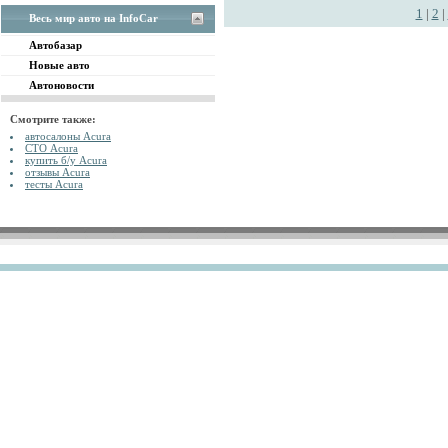
1
|
2
|
Весь мир авто на InfoCar
Автобазар
Новые авто
Автоновости
Смотрите также:
автосалоны Acura
СТО Acura
купить б/у Acura
отзывы Acura
тесты Acura