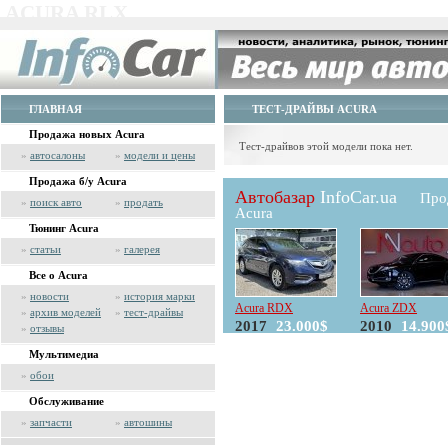
ACURA RLX
ГЛАВНАЯ
ТЕСТ-ДРАЙВЫ ACURA
Продажа новых Acura
Тест-драйвов этой модели пока нет.
»
автосалоны
»
модели и цены
Продажа б/у Acura
Автобазар
InfoCar.ua
Про
»
поиск авто
»
продать
Acura
Тюнинг Acura
»
статьи
»
галерея
Все о Acura
»
новости
»
история марки
Acura RDX
Acura ZDX
»
архив моделей
»
тест-драйвы
2017
23.000$
2010
14.900
»
отзывы
Мультимедиа
»
обои
Обслуживание
»
запчасти
»
автошины