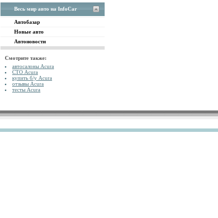
Весь мир авто на InfoCar
Автобазар
Новые авто
Автоновости
Смотрите также:
автосалоны Acura
СТО Acura
купить б/у Acura
отзывы Acura
тесты Acura