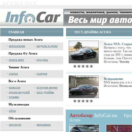
ACURA NSX
ГЛАВНАЯ
ТЕСТ-ДРАЙВЫ ACURA
Продажа новых Acura
Acura NSX. Стара
»
автосалоны
»
модели и цены
Начнем с того, что
много весит. Так о
Продажа б/у Acura
года на 360 с лишн
больше, чем Chevrol
»
поиск авто
»
продать
Источник:
Vercity
Тюнинг Acura
»
статьи
»
галерея
Возвращение
Все о Acura
NSX вернулся, и в э
Источник:
Drom.ru
»
новости
»
история марки
»
архив моделей
»
тест-драйвы
»
отзывы
Мультимедиа
»
обои
Автобазар
InfoCar.ua
Про
Обслуживание
Acura
»
запчасти
»
автошины