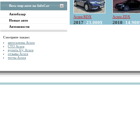
Весь мир авто на InfoCar
Автобазар
Acura RDX
Acura ZDX
Новые авто
2017
23.000$
2010
14.900
Автоновости
Смотрите также:
автосалоны Acura
СТО Acura
купить б/у Acura
отзывы Acura
тесты Acura