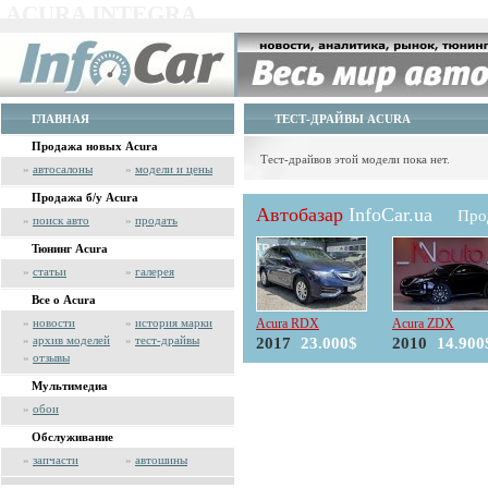
ACURA INTEGRA
ГЛАВНАЯ
ТЕСТ-ДРАЙВЫ ACURA
Продажа новых Acura
Тест-драйвов этой модели пока нет.
»
автосалоны
»
модели и цены
Продажа б/у Acura
Автобазар
InfoCar.ua
Про
»
поиск авто
»
продать
Тюнинг Acura
»
статьи
»
галерея
Все о Acura
»
новости
»
история марки
Acura RDX
Acura ZDX
»
архив моделей
»
тест-драйвы
2017
23.000$
2010
14.900
»
отзывы
Мультимедиа
»
обои
Обслуживание
»
запчасти
»
автошины