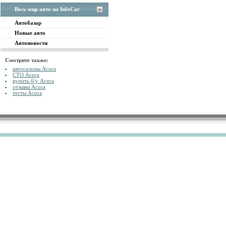
Весь мир авто на InfoCar
Автобазар
Новые авто
Автоновости
Смотрите также:
автосалоны Acura
СТО Acura
купить б/у Acura
отзывы Acura
тесты Acura