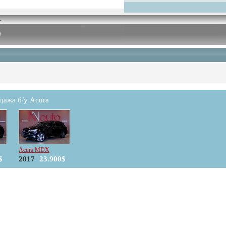
дажа б/у Acura
Acura MDX
$
2017
23.900$