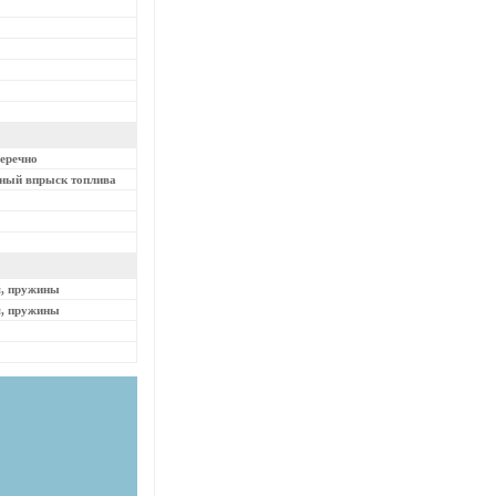
перечно
нный впрыск топлива
я, пружины
я, пружины