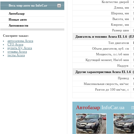
Количество дверей
Весь мир авто на InfoCar
Длина, мм
Ширина, мм
Автобазар
Высота, мм
Новые авто
Клиренс, мм
Автоновости
Размер шин
Смотрите также:
Двигатель и топливо Acura
EL 1.6 (E
автосалоны Acura
Тип двигателя
СТО Acura
купить б/у Acura
Объем двигателя, куб. см
отзывы Acura
Мощность, л.с./об мин
тесты Acura
Крутящий момент, Нм/об мин
Наддув:
Другие характеристики Acura
EL 1.6 
Привод
Максимальная скорость, км/час
Разгон до 100 км/час, с
Автобазар
InfoCar.ua
П