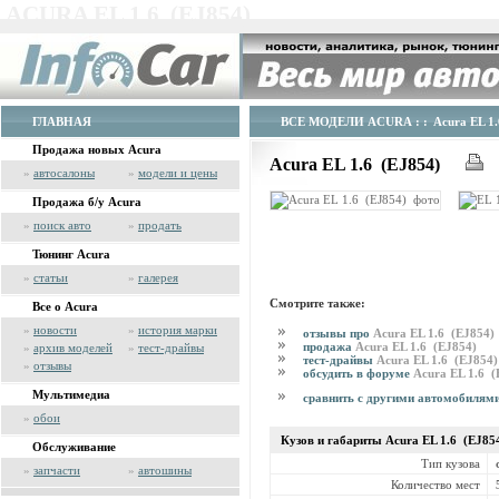
ACURA EL 1.6 (EJ854)
ГЛАВНАЯ
ВСЕ МОДЕЛИ ACURA
: : Acura EL 1
Продажа новых Acura
Acura EL 1.6 (EJ854)
»
автосалоны
»
модели и цены
Продажа б/у Acura
»
поиск авто
»
продать
Тюнинг Acura
»
статьи
»
галерея
Смотрите также:
Все о Acura
»
новости
»
история марки
отзывы про
Acura EL 1.6 (EJ854)
продажа
Acura EL 1.6 (EJ854)
»
архив моделей
»
тест-драйвы
тест-драйвы
Acura EL 1.6 (EJ854
»
отзывы
обсудить в форуме
Acura EL 1.6 
Мультимедиа
сравнить с другими автомобилям
»
обои
Кузов и габариты Acura
EL 1.6 (EJ85
Обслуживание
Тип кузова
»
запчасти
»
автошины
Количество мест