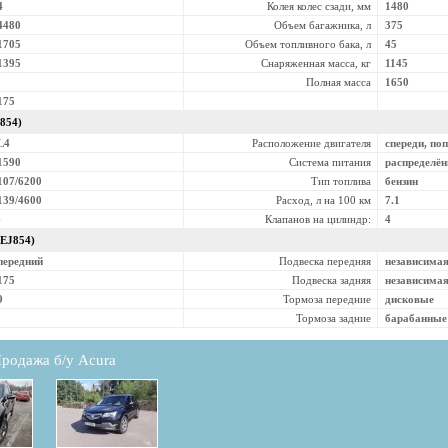
4
Колея колес сзади, мм
1480
4480
Объем багажника, л
375
1705
Объем топливного бака, л
45
1395
Снаряженная масса, кг
1145
Полная масса
1650
175
J854)
L4
Расположение двигателя
спереди, по
1590
Система питания
распределё
107/6200
Тип топлива
бензин
139/4600
Расход, л на 100 км
7.1
-
Клапанов на цилиндр:
4
(EJ854)
передний
Подвеска передняя
независима
175
Подвеска задняя
независима
9
Тормоза передние
дисковые
Тормоза задние
барабанные
родажа б/у Acura