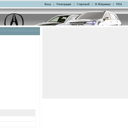
Вход
|
Регистрация
|
Стартовой
|
В Избранное
|
PDA