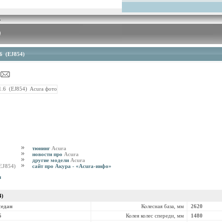
.6 (EJ854)
тюнинг
Acura
новости про
Acura
)
другие модели
Acura
(EJ854)
сайт про Акура - «Acura-инфо»
и
4)
седан
Колесная база, мм
2620
5
Колея колес спереди, мм
1480