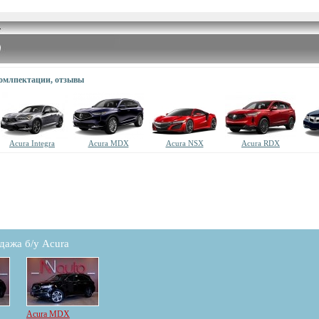
комлпектации, отзывы
Acura Integra
Acura MDX
Acura NSX
Acura RDX
дажа б/у Acura
Acura MDX