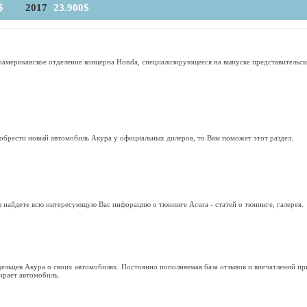
$
2017
23.900$
роамериканское отделение концерна Honda, специализирующееся на выпуске представитель
обрести новый автомобиль Акура у официальных дилеров, то Вам поможет этот раздел.
 найдете всю интересующую Вас инфорацию о тюнинге Acura - статей о тюнинге, галерея.
дельцев Акура о своих автомобилях. Постоянно пополняемая база отзывов и впечатлений пр
ирает автомобиль.