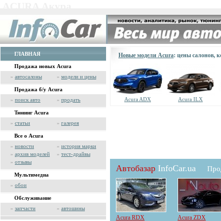
ACURA Акура
ГЛАВНАЯ
Новые модели Acura
: цены салонов, 
Продажа новых Acura
»
автосалоны
»
модели и цены
Продажа б/у Acura
Acura ADX
Acura ILX
»
поиск авто
»
продать
Тюнинг Acura
»
статьи
»
галерея
Все о Acura
»
новости
»
история марки
»
архив моделей
»
тест-драйвы
»
отзывы
Автобазар
InfoCar.ua
Про
Мультимедиа
»
обои
Обслуживание
»
запчасти
»
автошины
Acura RDX
Acura ZDX