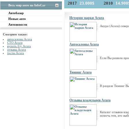
2017
23.000$
2010
14.900
Весь мир авто на InfoCar
Автобазар
История марки Acura
Новые авто
Автоновости
Акура (Acura) севе
Смотрите также:
автосалоны Acura
СТО Acura
Автосалоны Acura
купить б/у Acura
отзывы Acura
тесты Acura
Если Вы решили при
Тюнинг Acura
В разделе Тюнинг Вы
Отзывы владельцев Acura
Каталог отзывов вла
помочь тем, кто выб